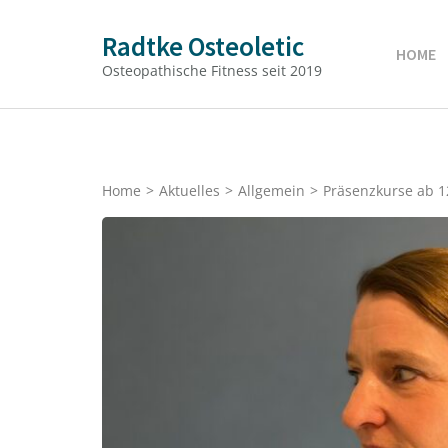
Zum
Radtke Osteoletic
Inhalt
HOME
springen
Osteopathische Fitness seit 2019
(Enter
drücken)
Home
>
Aktuelles
>
Allgemein
>
Präsenzkurse ab 1